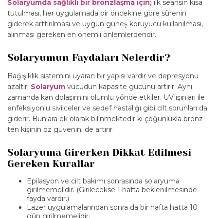
Solaryumda sağlıklı bir bronzlaşma için;
ilk seansın kısa
tutulması, her uygulamada bir öncekine göre sürenin
giderek arttırılması ve uygun güneş koruyucu kullanılması,
alınması gereken en önemli önlemlerdendir.
Solaryumun Faydaları Nelerdir?
Bağışıklık sistemini uyaran bir yapısı vardır ve depresyonu
azaltır.
Solaryum
vücudun kapasite gücünü artırır. Aynı
zamanda kan dolaşımını olumlu yönde etkiler. UV ışınları ile
enfeksiyonlu sivilceler ve sedef hastalığı gibi cilt sorunları da
giderir. Bunlara ek olarak bilinmektedir ki çoğunlukla bronz
ten kişinin öz güvenini de artırır.
Solaryuma Girerken Dikkat Edilmesi
Gereken Kurallar
Epilasyon ve cilt bakımı sonrasında solaryuma
girilmemelidir. (Girilecekse 1 hafta beklenilmesinde
fayda vardır.)
Lazer uygulamalarından sonra da bir hafta hatta 10
gün girilmemelidir.