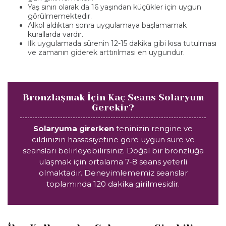
Yaş sınırı olarak da 16 yaşından küçükler için uygun
görülmemektedir.
Alkol aldıktan sonra uygulamaya başlamamak
kurallarda vardır.
İlk uygulamada sürenin 12-15 dakika gibi kısa tutulması
ve zamanın giderek arttırılması en uygundur.
Bronzlaşmak İçin Kaç Seans Solaryum
Gerekir?
Solaryuma girerken
teninizin rengine ve
cildinizin hassasiyetine göre uygun süre ve
seansları belirleyebilirsiniz. Doğal bir bronzluğa
ulaşmak için ortalama 7-8 seans yeterli
olmaktadır. Deneyimlememiz seanslar
toplamında 120 dakika girilmesidir.