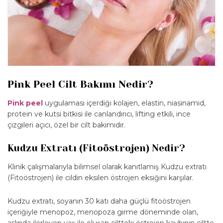
Pink Peel Cilt Bakımı Nedir?
Pink peel
uygulaması içerdiği kolajen, elastin, niasinamid,
protein ve kutsi bitkisi ile canlandırıcı, lifting etkili, ince
çizgileri açıcı, özel bir cilt bakımıdır.
Kudzu Extratı (Fitoöstrojen) Nedir?
Klinik çalışmalarıyla bilimsel olarak kanıtlamış Kudzu extratı
(Fitoöstrojen) ile cildin eksilen östrojen eksiğini karşılar.
Kudzu extratı, soyanın 30 katı daha güçlü fitoöstrojen
içeriğiyle menopoz, menopoza girme döneminde olan,
aslında ilerleyen yaş ile oluşan ciltteki östrojen kaybının ciltte