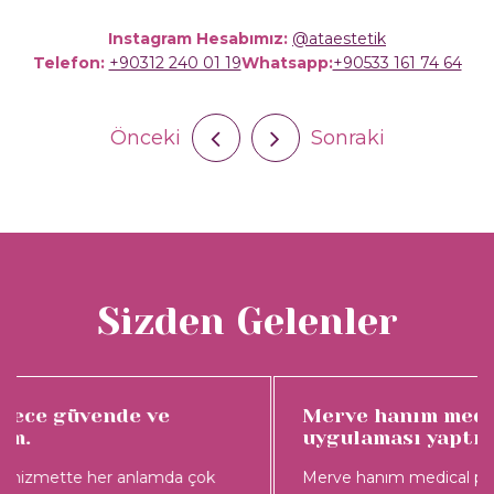
Instagram Hesabımız:
@ataestetik
Telefon:
+90312 240 01 19
Whatsapp:
+90533 161 74 64
Önceki
Sonraki
Sizden Gelenler
Merve hanım medical pedikür
uygulaması yaptı.
Merve hanım medical pedikür uygulaması yaptı. İlk