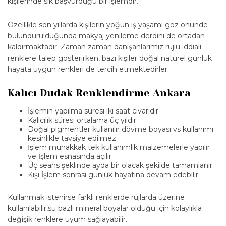
kişilerinde sık başvurduğu bir işlemdir.
Özellikle son yıllarda kişilerin yoğun iş yaşamı göz önünde
bulundurulduğunda makyaj yenileme derdini de ortadan
kaldırmaktadır. Zaman zaman danışanlarımız rujlu iddialı
renklere talep gösterirken, bazı kişiler doğal natürel günlük
hayata uygun renkleri de tercih etmektedirler.
Kalıcı Dudak Renklendirme Ankara
İşlemin yapılma süresi iki saat civarıdır.
Kalıcılık süresi ortalama üç yıldır.
Doğal pigmentler kullanılır dövme boyası vs kullanımı
kesinlikle tavsiye edilmez.
İşlem muhakkak tek kullanımlık malzemelerle yapılır
ve İşlem esnasında açılır.
Üç seans şeklinde ayda bir olacak şekilde tamamlanır.
Kişi İşlem sonrası günlük hayatına devam edebilir.
Kullanmak istenirse farklı renklerde rujlarda üzerine
kullanılabilir,su bazlı mineral boyalar olduğu için kolaylıkla
değişik renklere uyum sağlayabilir.