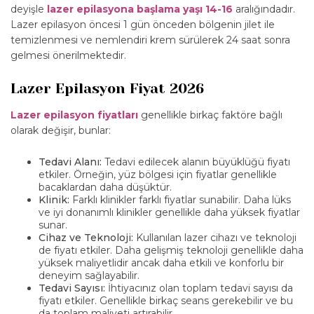
deyişle
lazer epilasyona başlama yaşı 14-16
aralığındadır.
Lazer epilasyon öncesi 1 gün önceden bölgenin jilet ile
temizlenmesi ve nemlendiri krem sürülerek 24 saat sonra
gelmesi önerilmektedir.
Lazer Epilasyon Fiyat 2026
Lazer epilasyon fiyatları
genellikle birkaç faktöre bağlı
olarak değişir, bunlar:
Tedavi Alanı:
Tedavi edilecek alanın büyüklüğü fiyatı
etkiler. Örneğin, yüz bölgesi için fiyatlar genellikle
bacaklardan daha düşüktür.
Klinik:
Farklı klinikler farklı fiyatlar sunabilir. Daha lüks
ve iyi donanımlı klinikler genellikle daha yüksek fiyatlar
sunar.
Cihaz ve Teknoloji:
Kullanılan lazer cihazı ve teknoloji
de fiyatı etkiler. Daha gelişmiş teknoloji genellikle daha
yüksek maliyetlidir ancak daha etkili ve konforlu bir
deneyim sağlayabilir.
Tedavi Sayısı:
İhtiyacınız olan toplam tedavi sayısı da
fiyatı etkiler. Genellikle birkaç seans gerekebilir ve bu
da toplam maliyeti artırabilir.