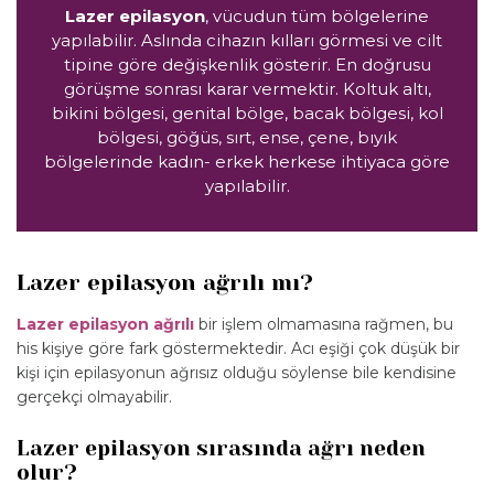
Lazer epilasyon
, vücudun tüm bölgelerine
yapılabilir. Aslında cihazın kılları görmesi ve cilt
tipine göre değişkenlik gösterir. En doğrusu
görüşme sonrası karar vermektir. Koltuk altı,
bikini bölgesi, genital bölge, bacak bölgesi, kol
bölgesi, göğüs, sırt, ense, çene, bıyık
bölgelerinde kadın- erkek herkese ihtiyaca göre
yapılabilir.
Lazer epilasyon ağrılı mı?
Lazer epilasyon ağrılı
bir işlem olmamasına rağmen, bu
his kişiye göre fark göstermektedir. Acı eşiği çok düşük bir
kişi için epilasyonun ağrısız olduğu söylense bile kendisine
gerçekçi olmayabilir.
Lazer epilasyon sırasında ağrı neden
olur?