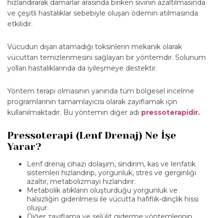
hızlandırarak damarlar arasında biriken sıvının azaltılmasında
ve çeşitli hastalıklar sebebiyle oluşan ödemin atılmasında
etkilidir.
Vücudun dışarı atamadığı toksinlerin mekanik olarak
vücuttan temizlenmesini sağlayan bir yöntemdir. Solunum
yolları hastalıklarında da iyileşmeye destektir.
Yöntem terapi olmasının yanında tüm bölgesel incelme
programlarının tamamlayıcısı olarak zayıflamak için
kullanılmaktadır. Bu yöntemin diğer adı
pressoterapidir.
Pressoterapi (Lenf Drenaj) Ne İşe
Yarar?
Lenf drenaj cihazı dolaşım, sindirim, kas ve lenfatik
sistemleri hızlandırıp, yorgunluk, stres ve gerginliği
azaltır, metabolizmayı hızlandırır.
Metabolik atıkların oluşturduğu yorgunluk ve
halsizliğin giderilmesi ile vücutta hafiflik-dinçlik hissi
oluşur.
Diğer zayıflama ve selülit giderme yöntemlerinin