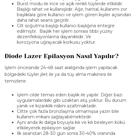
Burst modu ile ince ve açık renkli tüylerde etkilidir.
Başlığı rahat ve kullanışlıdır. Ağır, hantal, kullanımı zor
başlıklara göre kullanıcı ve işlem gören kişiler açısından
daha rahat seans geçirilir.
Cilt soğutma başlığı kullanıcı başlığına entegre
edilmiştir. Başlık her işlem sonrası tıbbi yüzey
dezenfeksiyonlarına dayanıklıdır. Ve
korozyona uğrayacak korkusu yoktur.
Diode Lazer Epilasyon Nasıl Yapılır?
İşlem öncesinde 24-48 saat aralığında işlem yapılacak
bölgedeki tüyler jilet ile ya da tüy alma makinesi ile
temizlenir.
İşlem cilde temas eden başlık ile yapılır. Diğer bazı
uygulamalardaki gibi uzaktan atış yoktur. Bu durum
yanık ve kızarıklık riskini azaltmaktadır.
Ciltte çok fazla bronzlaşma olmamışsa yazın bile
kullanım imkanı sağlayabilmektedir.
Aynı anda iki dalga boyuyla kılı ve kılı besleyen kökü
etkileyerek epilasyon sağlar.
İlk seanstan 28-30 gün sonra 30-40% oranında