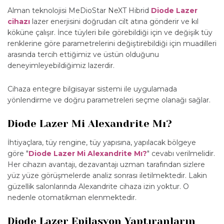
Alman teknolojisi MeDioStar NeXT Hibrid
Diode Lazer
cihazı
lazer enerjisini doğrudan cilt atına gönderir ve kıl
köküne çalışır. İnce tüyleri bile görebildiği için ve değişik tüy
renklerine göre parametrelerini değiştirebildiği için muadilleri
arasında tercih ettiğimiz ve üstün olduğunu
deneyimleyebildiğimiz lazerdir.
Cihaza entegre bilgisayar sistemi ile uygulamada
yönlendirme ve doğru parametreleri seçme olanağı sağlar.
Diode Lazer Mi Alexandrite Mı?
İhtiyaçlara, tüy rengine, tüy yapısına, yapılacak bölgeye
göre "
Diode Lazer Mi Alexandrite Mı?
" cevabı verilmelidir.
Her cihazın avantajı, dezavantajı uzman tarafından sizlere
yüz yüze görüşmelerde analiz sonrası iletilmektedir. Lakin
güzellik salonlarında Alexandrite cihaza izin yoktur. O
nedenle otomatikman elenmektedir.
Diode Lazer Epilasyon Yaptıranların