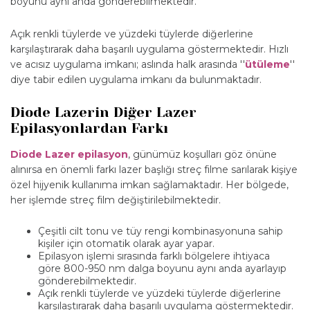
boyunu aynı anda gönderebilmektedir.
Açık renkli tüylerde ve yüzdeki tüylerde diğerlerine
karşılaştırarak daha başarılı uygulama göstermektedir. Hızlı
ve acısız uygulama imkanı; aslında halk arasında ''
ütüleme
''
diye tabir edilen uygulama imkanı da bulunmaktadır.
Diode Lazerin Diğer Lazer
Epilasyonlardan Farkı
Diode Lazer epilasyon
, günümüz koşulları göz önüne
alınırsa en önemli farkı lazer başlığı streç filme sarılarak kişiye
özel hijyenik kullanıma imkan sağlamaktadır. Her bölgede,
her işlemde streç film değiştirilebilmektedir.
Çeşitli cilt tonu ve tüy rengi kombinasyonuna sahip
kişiler için otomatik olarak ayar yapar.
Epilasyon işlemi sırasında farklı bölgelere ihtiyaca
göre 800-950 nm dalga boyunu aynı anda ayarlayıp
gönderebilmektedir.
Açık renkli tüylerde ve yüzdeki tüylerde diğerlerine
karşılaştırarak daha başarılı uygulama göstermektedir.