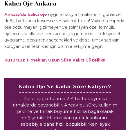
Kalıcı Oje Ankara
Ankara’da kalıcı oje
uygulamasıyla tırnaklarınızı günlerce
değil, haftalarca kusursuz ve bakımlı tutun! Yoğun tempoda
bile bozulmayan, çizilmeyen ve solmayan özel formüllü
ojelerimizle elleriniz her zaman şık görünsün. Profesyonel
uygulama, geniş renk seçenekleri ve doğal tırnak sağlığını
koruyan özel teknikler için bizimle iletişime geçin.
Kusursuz Tırnaklar, Uzun Süre Kalıcı Güzellik!!!
Kalıcı Oje Ne Kadar Süre Kalıyor?
Kalıcı oje, ortalama 2-4 hafta boyunca
tırnaklarda dayanabilir. Ancak bu süre, kullanım
şekline ve tırnak büyüme hızına bağlı olarak
değişebilir. El tırnakları günlük kullanım
sebebiyle daha hızlı bozulabilirken, ayak